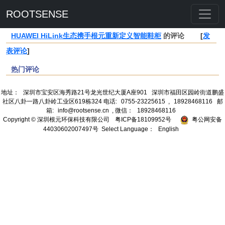
ROOTSENSE
HUAWEI HiLink生态携手根元重新定义智能鞋柜
的评论
[
发
表评论
]
热门评论
地址：
深圳市宝安区海秀路21号龙光世纪大厦A座901
深圳市福田区园岭街道鹏盛
社区八卦一路八卦岭工业区619栋324 电话:
0755-23225615
,
18928468116
邮
箱:
info@rootsense.cn
, 微信：
18928468116
Copyright © 深圳根元环保科技有限公司
粤ICP备18109952号
粤公网安备
44030602007497号 Select Language：
English