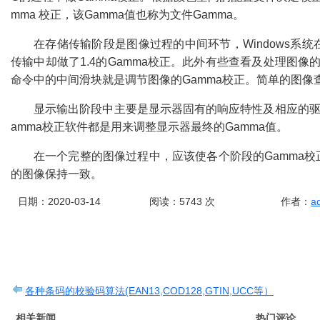
mma
校正，该
Gamma
值也称为文件
Gamma
。
在存储传输阶段是图像过程的中间环节，
Windows
系统
传输中却做了
1.4
的
Gamma
校正。此外有些查看及处理图像
命令中的中间滑块就是调节图像的
Gamma
校正。简单的图像
显示输出阶段中主要是显示器固有的响应特性及相应的
amma
校正软件都是用来调整显示器最终的
Gamma
值。
在一个完整的图像过程中，应该使各个阶段的
Gamma
校
的图像保持一致。
日期：2020-03-14
阅读：
5743
次
作者：
a
各种条码的校验码算法(EAN13,COD128,GTIN,UCC等）
相关新闻
热门评论