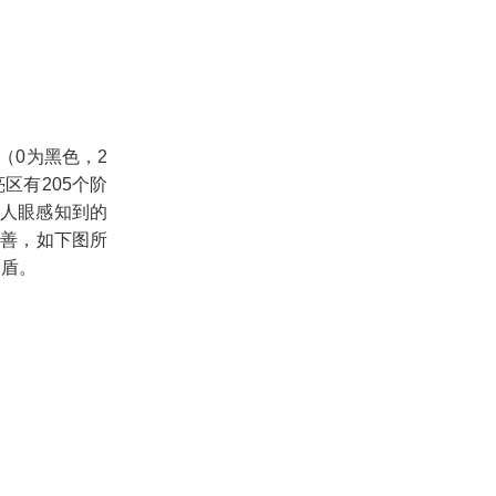
（
0
为黑色，
2
亮区有
205
个阶
人眼感知到的
善，如下图所
矛盾。