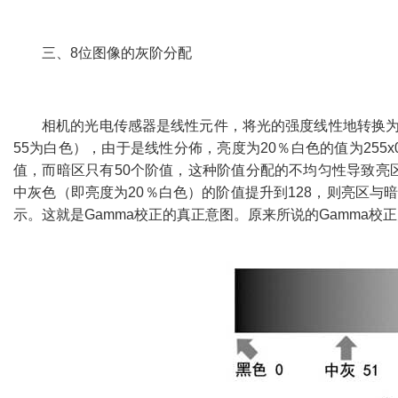
三、
8
位图像的灰阶分配
相机的光电传感器是线性元件，将光的强度线性地转换
55
为白色），由于是线性分佈，亮度为
20
％白色的值为
255x
值，而暗区只有
50
个阶值，这种阶值分配的不均匀性导致亮
中灰色（即亮度为
20
％白色）的阶值提升到
128
，则亮区与
示。这就是
Gamma
校正的真正意图。原来所说的
Gamma
校正