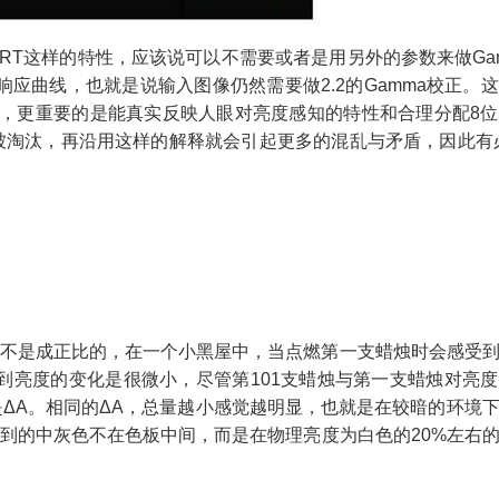
RT
这样的特性，应该说可以不需要或者是用另外的参数来做
Ga
响应曲线，也就是说输入图像仍然需要做
2.2
的
Gamma
校正。这
，更重要的是能真实反映人眼对亮度感知的特性和合理分配
8
位
被淘汰，再沿用这样的解释就会引起更多的混乱与矛盾，因此有
不是成正比的，在一个小黑屋中，当点燃第一支蜡烛时会感受
到亮度的变化是很微小，尽管第
101
支蜡烛与第一支蜡烛对亮度
Δ
A
。相同的Δ
A
，总量越小感觉越明显，也就是在较暗的环境
到的中灰色不在色板中间，而是在物理亮度为白色的
20%
左右