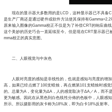
现在的显示器大多数用的是
LCD
，这种显示器已不具备
C
是生产厂商还是通过硬件或软件方法使其保持有
Gamma=2.2
原来输入图像的
Gamma
校正不仅是为了补偿
CRT
的响应曲线
这个美妙的历史巧合一直延续至今。但是现在
CRT
显示器已
mma
校正的真实意图。
二、
人眼视觉与中灰色
人眼对亮度的感知是非线性的，也就是感知与亮度的增加
高，如果已经点燃了
100
支蜡烛，再点燃第
101
支蜡烛时感觉
的。总量为
A
，变化量为Δ
A
，人的感觉取决于Δ
A
／
A
，而不是
更为敏感。因此在从黑色到白色线性分佈的色板中，人眼感知
所示。所以摄影用的灰卡称为
18%
灰，即为白卡
18%
反射率。