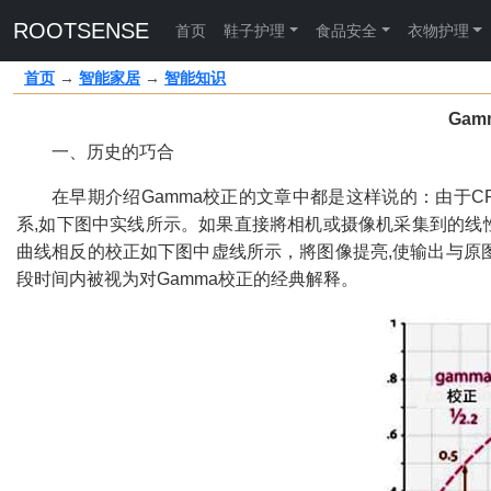
ROOTSENSE
首页
鞋子护理
食品安全
衣物护理
首页
→
智能家居
→
智能知识
Ga
一、历史的巧合
在早期介绍
Gamma
校正的文章中都是这样说的：由于
C
系
,
如下图中实线所示。如果直接將相机或摄像机采集到的线
曲线相反的校正如下图中虚线所示，將图像提亮
,
使输出与原
段时间内被视为对
Gamma
校正的经典解释。