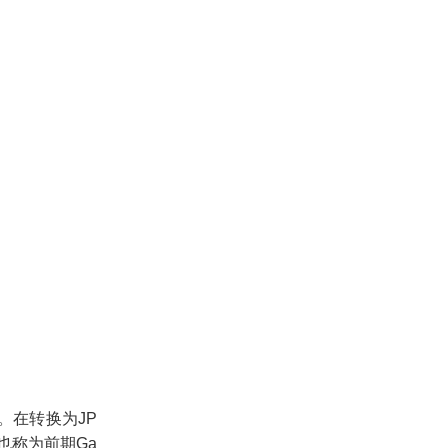
。在转换为
JP
也称为前期
Ga