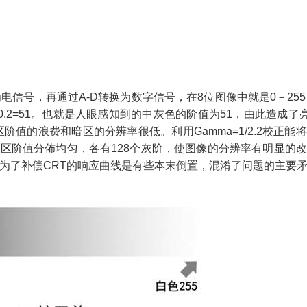
为电信号，再通过
A-D
转换为数字信号，在
8
位图像中就是
0
－
255
0.2=51
。也就是人眼感知到的中灰色的阶值为
51
，由此造成了
区阶值的浪费和暗区的分辨率很低。利用
Gamma=1/2.2
校正能将
暗区阶值分佈圴匀，各有
128
个灰阶，使图像的分辨率有明显的改
为了补偿
CRT
的响应曲线是有些本末倒置，混淆了问题的主要