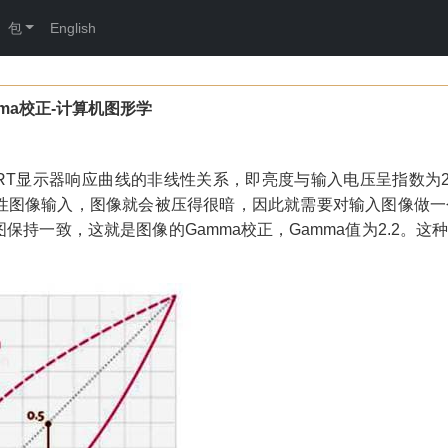
包
English
mma校正-计算机图形学
RT
显示器响应曲线的非线性关系，即亮度与输入电压呈指数为
性图像输入，图像就会被压得很暗，因此就需要对输入图像做一
图保持一致，
这就是图像的
Gamma
校正，
Gamma
值为
2.2
。这