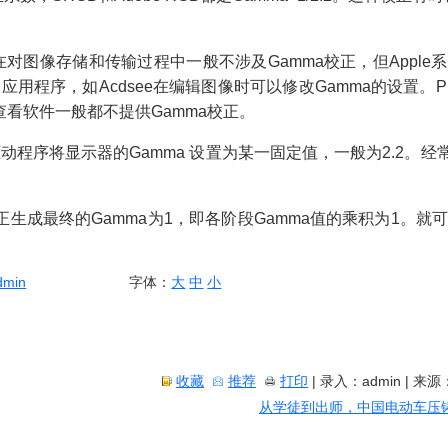
在对图像存储和传输过程中一般不涉及
Gamma
校正，但
Apple
系
的应用程序，如
Acdsee
在编辑图像时可以修改
Gamma
的设置。
P
查看软件一般都不提供
Gamma
校正。
驱动程序将显示器的
Gamma
设置为某一固定值，一般为
2.2
。经
正生成最终的
Gamma
为
1
，即各阶段
Gamma
值的乘积为
1
。就
dmin
字体：
大
中
小
收藏
推荐
打印
| 录入：admin | 来源
从学徒到出师，中国电动车压