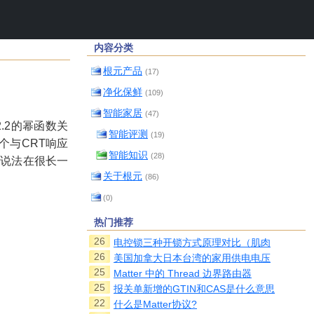
内容分类
根元产品
(17)
净化保鲜
(109)
智能家居
(47)
2.2
的幂函数关
智能评测
(19)
个与
CRT
响应
智能知识
(28)
种说法在很长一
关于根元
(86)
(0)
热门推荐
26
电控锁三种开锁方式原理对比（肌肉
26
美国加拿大日本台湾的家用供电电压
25
Matter 中的 Thread 边界路由器
25
报关单新增的GTIN和CAS是什么意思
22
什么是Matter协议?