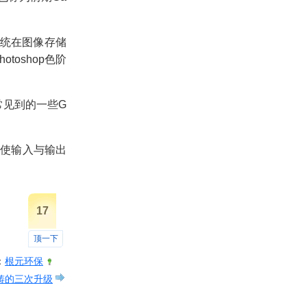
统在图像存储
hotoshop
色阶
常见到的一些
G
可使输入与输出
17
顶一下
：
根元环保
铸的三次升级