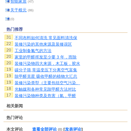
智能家居
(47)
关于根元
(86)
(0)
热门推荐
31
不同布料如何清洗 常见面料清洗保
22
装修污染的其他来源及装修误区
20
工业制备氮气的方法
20
家里的甲醛挥发至少要 3 年，而除
20
装修污染物四大来源，木工板，胶水
19
碳分子筛,常温变压下分离空气富集
19
除甲醛克星 吸收甲醛的植物大汇总
19
装修污染类型（主要包括空气污染、
18
光触媒和各种常见除甲醛方法对比
17
装修污染物种类及危害（氡，甲醛
相关新闻
热门评论
本文评论
查看全部评论
[
发表评论
]
(0)