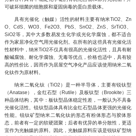
可破坏细菌的细胞膜和凝固病毒的蛋白质载体。
具有光催化（触媒）活性的材料主要有纳米TiO2、Zn
O、CdS、WO3、Fe2O3、PbS、SnO2、ZnS、SrTiO3、
SiO2等，其中大多数易发生化学或光化学腐蚀，都不适合
作为家居净化空气用光催化剂。在所有的这些具有光催化活
性材料中，纳米TiO2不仅具有很高的光催化活性，且具有耐
酸碱腐蚀、耐化学腐蚀、无毒等优点，价格也适中，具有较
高的性价比，因而作为居屋空气净化产品应该使用纳米二氧
化钛作为原材料。
纳米二氧化钛（TiO2）是一种半导体，主要有锐钛型
（Anatase），金红石型（Rutile）及板钛型（Brookite）三
种晶体结构，其中：板钛型晶体稳定性差，一般认为不具备
光催化活性。锐钛型晶体具有比金红石型晶体更强的光催化
性能。锐钛矿型纳米二氧化钛的形态有粉体形态与胶体形
态，前者有一定的软硬团聚；后者有优异的单分散性，更适
宜作为光触媒的原料。因此，光触媒原料应该是锐钛矿型纳