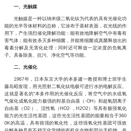
一、光触媒
光触媒是一种以纳米级二氧化钛为代表的具有光催化功
能的光半导体材料的总称，它涂布于基材表面，在光线的作
用下，产生强烈催化降解功能：能有效地降解空气中有毒有
害气体；能有效杀灭多种细菌，并能将细菌或真菌释放出的
毒素分解及无害化处理；同时还可释放一定浓度的负氧离
子。具备除臭、抗污、净化空气等功能。
二、光催化
1967年，日本东京大学的本多建一教授和博士班学生
藤岛昭发现，用光照射二氧化钛电极可进行水的电解反应。
这就是著名的“本多作用的光催化反应，将空气中的水或氧
气催化成氧化能力极强的羟基自由基（·OH）和超氧阴离子
自由基（O2·）、活性氧（HO2·，H2O2）等具有极强氧化
能力的光生活性基团，这些光生活性基团的能量相当于360
0K的高温，具有很强的氧化性，这些强氧化性基团可强效
分解各种具有不稳定化学键的有机化合物和部分无机物，并