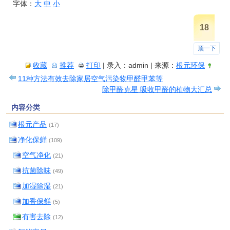
字体：
大
中
小
18
顶一下
收藏
推荐
打印
| 录入：admin | 来源：
根元环保
11种方法有效去除家居空气污染物甲醛甲苯等
除甲醛克星 吸收甲醛的植物大汇总
内容分类
根元产品
(17)
净化保鲜
(109)
空气净化
(21)
抗菌除味
(49)
加湿除湿
(21)
加香保鲜
(5)
有害去除
(12)