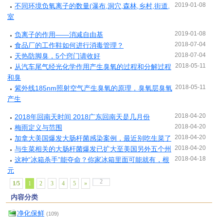
2019-01-08
不同环境负氧离子的数量(瀑布,洞穴,森林,乡村,街道,
室
2019-01-08
负离子的作用——消减自由基
2018-07-04
食品厂的工作鞋如何进行消毒管理？
2018-07-04
天热防脚臭，5个窍门请收好
2018-05-11
从汽车尾气经光化学作用产生臭氧的过程和分解过程
和臭
2018-05-11
紫外线185nm照射空气产生臭氧的原理，臭氧层臭氧
产生
2018-04-20
2018年回南天时间 2018广东回南天是几月份
2018-04-20
梅雨定义与范围
2018-04-20
加拿大美国爆发大肠杆菌感染案例，最近别吃生菜了
2018-04-20
与生菜相关的大肠杆菌爆发已扩大至美国另外五个州
2018-04-18
这种“冰箱杀手”能夺命？你家冰箱里面可能就有，根
元
1/5
1
2
3
4
5
»
内容分类
净化保鲜
(109)