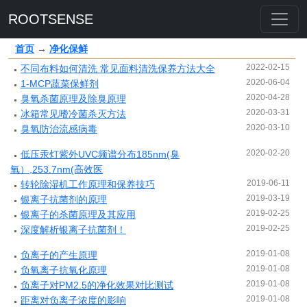
ROOTSENSE
首页
→
净化保鲜
2022-02-15
不同布料如何清洗 常见面料清洗保养方法大全
2020-06-04
1-MCP蔬菜保鲜剂
2020-04-28
臭氧杀菌原理及除臭原理
2020-03-31
冰箱常见嗜冷菌杀灭方法
2020-03-10
臭氧防治流感病毒
2020-02-20
低压汞灯紫外UVC频谱分布185nm(臭
氧）,253.7nm(高效医
2019-06-11
转轮除湿机工作原理和保养技巧
2019-03-19
银离子抗菌剂的原理
2019-02-25
银离子的杀菌原理及其应用
2019-02-25
深度解析银离子抗菌剂！
2019-01-08
负离子的产生原理
2019-01-08
负氧离子抗氧化原理
2019-01-08
负离子对PM2.5的净化效果对比测试
2019-01-08
距离对负离子浓度的影响