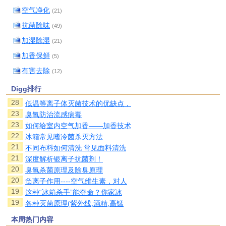
空气净化
(21)
抗菌除味
(49)
加湿除湿
(21)
加香保鲜
(5)
有害去除
(12)
Digg排行
28
低温等离子体灭菌技术的优缺点，
23
臭氧防治流感病毒
23
如何给室内空气加香——加香技术
22
冰箱常见嗜冷菌杀灭方法
21
不同布料如何清洗 常见面料清洗
21
深度解析银离子抗菌剂！
20
臭氧杀菌原理及除臭原理
20
负离子作用----空气维生素，对人
19
这种“冰箱杀手”能夺命？你家冰
19
各种灭菌原理(紫外线,酒精,高锰
本周热门内容