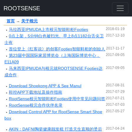
ROOTSENSE
首页
→
关于根元
2018-01-19
马拉西亚IPMUDA上市根元智能鞋柜Footies
2017-12-10
0点上架，5分钟白色被扫光。早上8点1182台舌尖卫
士有
2017-11-17
首位登上《红客说》的创客Footies智能鞋柜的创始人
2017-09-05
第23届中国国际家居博览会（上海国际博览中心，
E11A09
2017-09-05
马来西亚IPMUDA与根元就ROOTSENSE Footies达
成合作
2017-08-31
Download Shoekong APP & See Manul
2017-07-29
鞋控APP下载地址及操作指南
2017-07-21
RootSense根元智能鞋柜Footies使用中常见问题问答
2017-07-03
RootSense根元合作伙伴名录
2017-05-27
Download Control APP for RootSense Smart Shoe
box
2017-04-24
AKIN：DAFNI陶瓷健康靓发梳 打造天生直顺的烫后