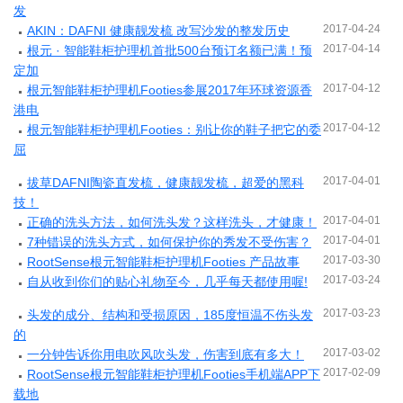
发
2017-04-24
AKIN：DAFNI 健康靓发梳 改写沙发的整发历史
2017-04-14
根元 · 智能鞋柜护理机首批500台预订名额已满！预
定加
2017-04-12
根元智能鞋柜护理机Footies参展2017年环球资源香
港电
2017-04-12
根元智能鞋柜护理机Footies：别让你的鞋子把它的委
屈
2017-04-01
拔草DAFNI陶瓷直发梳，健康靓发梳，超爱的黑科
技！
2017-04-01
正确的洗头方法，如何洗头发？这样洗头，才健康！
2017-04-01
7种错误的洗头方式，如何保护你的秀发不受伤害？
2017-03-30
RootSense根元智能鞋柜护理机Footies 产品故事
2017-03-24
自从收到你们的贴心礼物至今，几乎每天都使用喔!
2017-03-23
头发的成分、结构和受损原因，185度恒温不伤头发
的
2017-03-02
一分钟告诉你用电吹风吹头发，伤害到底有多大！
2017-02-09
RootSense根元智能鞋柜护理机Footies手机端APP下
载地