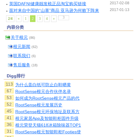
2017-02-08
英国DAFNI健康靓发梳正品淘宝购买链接
2017-01-13
面对来自中国的“山寨”商品 亚马逊为何败下阵来
2/4
«
1
2
3
4
»
内容分类
关于根元
(86)
根元新闻
(62)
联系我们
(6)
售后服务
(18)
Digg排行
113
为什么盖白纸可防止白鞋晒黄
67
RootSense根元合作伙伴名录
53
如何成为RootSense根元产品的代
52
RootSense根元发展历史
45
RootSense根元环保地址及联系方
41
根元家居App及智能鞋柜固件升级
36
根元荣登天猫618冰箱除味器TOP1
31
RootSense根元智能鞋柜Footies使