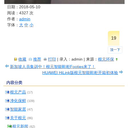
日期：2018-05-10
阅读：
4327
次
作者：
admin
字体：
大
中
小
19
顶一下
收藏
推荐
打印
| 录入：admin | 来源：
根元环保
新加坡人员集训中！根元智能鞋柜Footies来了！
HUAWEI HiLink版根元智能鞋柜开箱初体验
内容分类
根元产品
(17)
净化保鲜
(109)
智能家居
(47)
关于根元
(86)
根元新闻
(62)