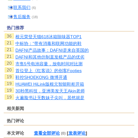
联系我们
(6)
售后服务
(18)
热门推荐
36
根元荣登天猫618冰箱除味器TOP1
21
中标协：“带有消毒和联网功能的鞋
21
DAFNI产品故事：DAFNI是来自英国的
21
DAFNI和其他仿制直发梳产品的优劣
20
市售5号电池容量，放电时间对比测
20
首位登上《红客说》的创客Footies
19
鞋控SHOEKONG 微博开通
19
HUAWEI HiLink版根元智能鞋柜开箱
19
30秒黑科技，亚洲美发天王Akin老师
19
火遍脸书让无数妹子尖叫，居然就是
相关新闻
热门评论
本文评论
查看全部评论
[
发表评论
]
(0)