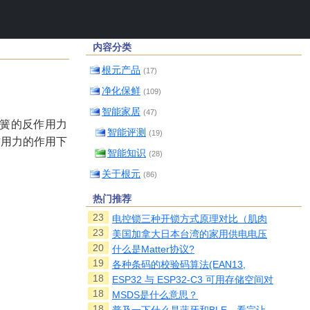
内容分类
根元产品
(17)
净化保鲜
(109)
智能家居
(47)
簧的反作用力
智能评测
(19)
作用力的作用下
智能知识
(28)
关于根元
(86)
热门推荐
23
电控锁三种开锁方式原理对比（肌肉
23
美国加拿大日本台湾的家用供电电压
20
什么是Matter协议?
19
各种条码的校验码算法(EAN13,
18
ESP32 与 ESP32-C3 可用存储空间对
18
MSDS是什么意思？
18