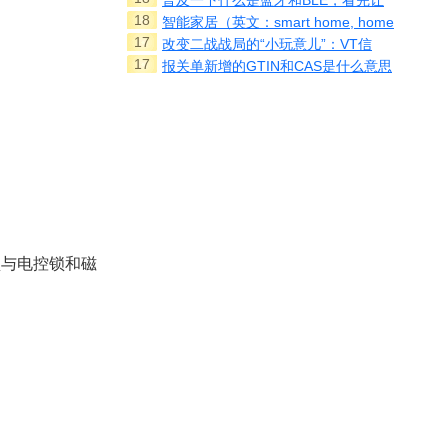
普及一下什么是蓝牙和BLE，看完让
18
智能家居（英文：smart home, home
17
改变二战战局的“小玩意儿”：VT信
17
报关单新增的GTIN和CAS是什么意思
锁与电控锁和磁