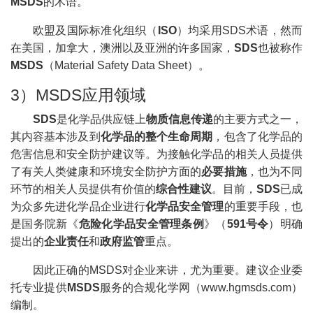
MSDS
的术语。
欧盟及国际标准化组织（
ISO
）均采用SDS术语，然而
在美国，加拿大，澳洲以及亚洲的许多国家，
SDS
也被称作
MSDS
（Material Safety Data Sheet）。
3）MSDS应用领域
SDS
是化学品供应链上
物质信息传递
的主要方式之一，
其内容基本涉及到
化学品的整个生命周期
，包含了化学品的
危害信息和安全防护建议等。为接触化学品的相关人员提供
了有关人类健康和环境安全防护方面的
必要措施
，也为不同
环节的相关人员提供有价值的
综合性建议
。目前，
SDS
已成
为众多先进化学品企业进行
化学品安全管理
的重要手段，也
是国务院新《
危险化学品安全管理条例
》（
591号令
）明确
提出的
企业责任
和
政府监管
重点。
因此正确的MSDS对企业来讲，尤为重要。建议企业委
托专业提供
MSDS
服务的合规化学网（www.hgmsds.com）
编制。