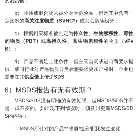
的
混合物
；
b） 物质或混合物未被分类为危险品，但是其中含有一
定比例的
高关注度物质（SVHC*）
或其它危险组分；
c） 根据相应标准被判定为
持久性、生物累积性、毒性
的物质（PBT）
或
高持久性、高生物累积性
的物质（
vPv
B
）；
d） 产品不满足上述条件，但主管当局或进口商要求提
供，或同行业对产品物质分类标签要求更加严格时，企业也
需要在其
供应链
上传递
SDS
。
6）MSDS报告有无有效期？
MSDS/SDS没有明确的有效期限。但MSDS/SDS并不
是一成不变的。如出现下列情况时，须及时更新MSDS/SD
S的内容：
1. MSDS所针对的产品中物质/组分/配比发生变化；