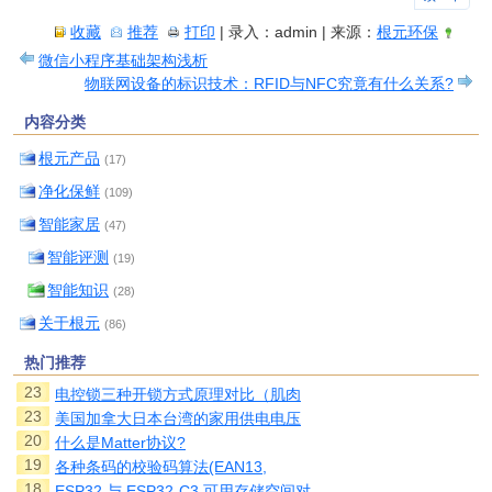
收藏
推荐
打印
| 录入：admin | 来源：
根元环保
微信小程序基础架构浅析
物联网设备的标识技术：RFID与NFC究竟有什么关系?
内容分类
根元产品
(17)
净化保鲜
(109)
智能家居
(47)
智能评测
(19)
智能知识
(28)
关于根元
(86)
热门推荐
23
电控锁三种开锁方式原理对比（肌肉
23
美国加拿大日本台湾的家用供电电压
20
什么是Matter协议?
19
各种条码的校验码算法(EAN13,
18
ESP32 与 ESP32-C3 可用存储空间对