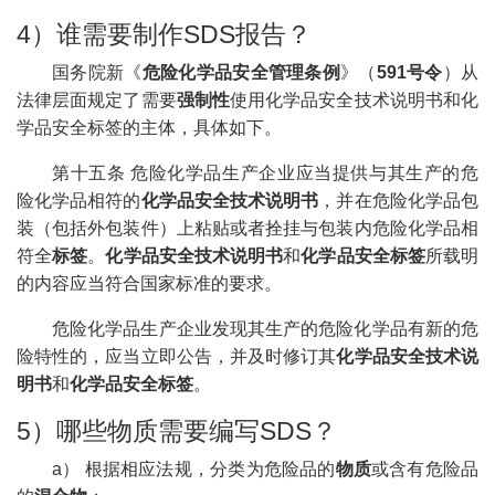
4）谁需要制作SDS报告？
国务院新《
危险化学品安全管理条例
》（
591号令
）从
法律层面规定了需要
强制性
使用化学品安全技术说明书和化
学品安全标签的主体，具体如下。
第十五条 危险化学品生产企业应当提供与其生产的危
险化学品相符的
化学品安全技术说明书
，并在危险化学品包
装（包括外包装件）上粘贴或者拴挂与包装内危险化学品相
符全
标签
。
化学品安全技术说明书
和
化学品安全标签
所载明
的内容应当符合国家标准的要求。
危险化学品生产企业发现其生产的危险化学品有新的危
险特性的，应当立即公告，并及时修订其
化学品安全技术说
明书
和
化学品安全标签
。
5）哪些物质需要编写SDS？
a） 根据相应法规，分类为危险品的
物质
或含有危险品