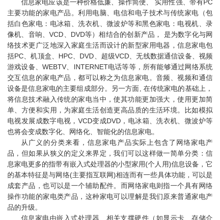
信息家电应该是一种价格低廉、操作简便、 实用性强、带有PC
主要功能的家电产品。利用电脑、电信和电子技术与传统家电（包
括白色家电：电冰箱、洗衣机、微波炉等和黑色家电：电视机、录
像机、音响、VCD、DVD等）相结合的创新产品， 是为数字化与网
络技术更广泛地深入家庭生活而设计的新型家用电器，信息家电包
括PC、机顶盒、HPC、DVD、超级VCD、无线数据通信设备、视频
游戏设备、WEBTV、INTERNET电话等等，所有能够通过网络系统
交互信息的家电产品，都可以称之为信息家电。音频、视频和通信
设备是信息家电的主要组成部分。另一方面, 在传统家电的基础上，
将信息技术融入传统的家电当中，使其功能更加强大，使用更加简
单、方便和实用，为家庭生活创造更高品质的生活环境。比如模拟
电视发展成数字电视，VCD变成DVD，电冰箱、洗衣机、微波炉等
也将会变成数字化、网络化、智能化的信息家电。
从广义的分类来看，信息家电产品实际上包含了网络家电产
品，但如果从狭义的定义来界定，我们可以这样做一简单分类：信
息家电更多的指带有嵌入式处理器的小型家用(个人用)信息设备，它
的基本特征是与网络(主要指互联网)相连而有一些具体功能，可以是
成套产品，也可以是一个辅助配件。而网络家电则指一个具有网络
操作功能的家电类产品，这种家电可以理解是我们原来普通家电产
品的升级。
信息家电由嵌入式处理器、相关支撑硬件（如显示卡、存储介