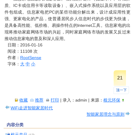
质、IC卡或信用卡等读取设备）、嵌入式操作系统以及应用层的软
件包组成。信息家电把PC的某些功能分解出来，设计成应用性更
强、更家电化的产品，使普通居民步人信息时代的步伐更为快速，
是具备高性能、低价格、易操作特点的lnternet工具。信息家电的出
现将推动家庭网络市场的兴起，同时家庭网络市场的发展又反过来
推动信息家电的普及和深人应用。
日期：2016-01-16
阅读：
11108
次
作者：
RootSense
字体：
大
中
小
21
顶一下
收藏
推荐
打印
| 录入：admin | 来源：
根元环保
WiFi走进智能家居时代
智能家居理念与原则
内容分类
根元产品
(17)