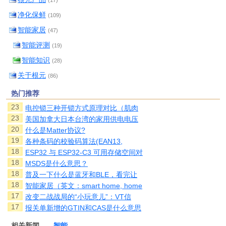
净化保鲜
(109)
智能家居
(47)
智能评测
(19)
智能知识
(28)
关于根元
(86)
热门推荐
23
电控锁三种开锁方式原理对比（肌肉
23
美国加拿大日本台湾的家用供电电压
20
什么是Matter协议?
19
各种条码的校验码算法(EAN13,
18
ESP32 与 ESP32-C3 可用存储空间对
18
MSDS是什么意思？
18
普及一下什么是蓝牙和BLE，看完让
18
智能家居（英文：smart home, home
17
改变二战战局的“小玩意儿”：VT信
17
报关单新增的GTIN和CAS是什么意思
相关新闻
智能