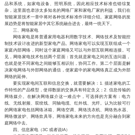
品和系统，如家电设备、照明系统，因此相应技术标准也错综复
杂，这里面也牵涉太多知名的网络厂家和家电厂家的利益，我们在
智能家居技术一章中将对各种技术标准作详细介绍。家庭网络的发
展趋势是将智能家居中其它系统融合进去，最终一统天下。
三、网络家电
网络家电是将普通家用电器利用数字技术、网络技术及智能控
制技术设计改进的新型家电产品。网络家电可以实现互联组成一个
家庭内部网络，同时这个家庭网络又可以与外部互联网相连接。可
见，网络家电技术包括两个层面：首先就是家电之间的互连问题，
也就是使不同家电之间能够互相识别，协同工作。第二个层面是解
决家电网络与外部网络的通信，使家庭中的家电网络真正成为外部
网络的延伸。
要实现家电间互联和信息交换，就需要解决：1. 描述家电的工
作特性的产品模型，使得数据的交换具有特定含义；2. 信息传输的
网络媒介。在解决网络媒介这一难点中，可选择的方案有：电力
线、无线射频、双绞线、同轴电缆、红外线、光纤。认为比较可行
的网络家电包括网络冰箱、网络空调、网络洗衣机、网络热水器、
网络微波炉、网络炊具等。网络家电未来的方向也是充分融合到家
庭网络中去。
四、信息家电（3C 或者说IA）