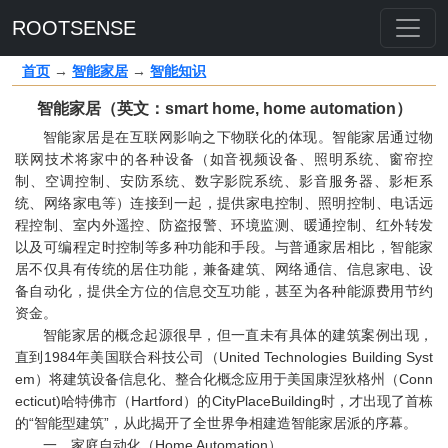
ROOTSENSE
首页
→
智能家居
→
智能知识
智能家居（英文：smart home, home automation）
智能家居是在互联网影响之下物联化的体现。智能家居通过物
联网技术将家中的各种设备（如音视频设备、照明系统、窗帘控
制、空调控制、安防系统、数字影院系统、影音服务器、影柜系
统、网络家电等）连接到一起，提供家电控制、照明控制、电话远
程控制、室内外遥控、防盗报警、环境监测、暖通控制、红外转发
以及可编程定时控制等多种功能和手段。与普通家居相比，智能家
居不仅具有传统的居住功能，兼备建筑、网络通信、信息家电、设
备自动化，提供全方位的信息交互功能，甚至为各种能源费用节约
资金。
智能家居的概念起源很早，但一直未有具体的建筑案例出现，
直到1984年美国联合科技公司（United Technologies Building Syst
em）将建筑设备信息化、整合化概念应用于美国康涅狄格州（Conn
ecticut)哈特佛市（Hartford）的CityPlaceBuilding时，才出现了首栋
的“智能型建筑”，从此揭开了全世界争相建造智能家居派的序幕。
一、家庭自动化
（Home Automation）